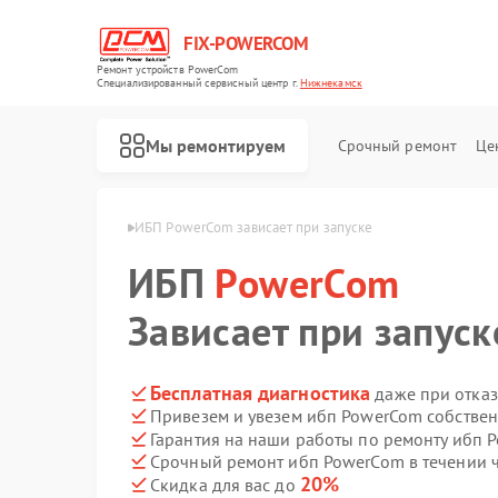
FIX-POWERCOM
Ремонт устройств PowerCom
Специализированный cервисный центр г.
Нижнекамск
Мы ремонтируем
Срочный ремонт
Це
rCom в Нижнекамске
ИБП PowerCom зависает при запуске
ИБП
PowerCom
Зависает при запуск
Бесплатная диагностика
даже при отказ
Привезем и увезем ибп PowerCom собстве
Гарантия на наши работы по ремонту ибп
Срочный ремонт ибп PowerCom в течении 
20%
Скидка для вас до