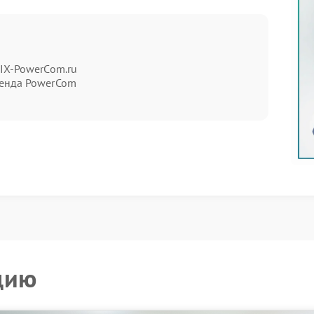
мптомам:
FIX-PowerCom.ru
бочий режим
енда PowerCom
поскольку неисправность может затрагивать ключевые
лнить несколько действий:
необходим для точного определения причины
цию
тр