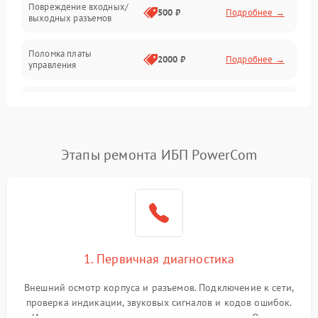
Повреждение входных/
500 ₽
Подробнее →
выходных разъемов
Механические повреждения
Поломка платы
Механика
2000 ₽
Подробнее →
управления
Неисправность
3000 ₽
Подробнее →
трансформатора
Повреждение
Этапы ремонта ИБП PowerCom
500 ₽
Подробнее →
конденсаторов
Поломка предохранителя
100 ₽
Подробнее →
Неисправность системы
1000 ₽
Подробнее →
охлаждения
1. Первичная диагностика
Неисправность
500 ₽
Подробнее →
Внешний осмотр корпуса и разъемов. Подключение к сети,
индикаторов
проверка индикации, звуковых сигналов и кодов ошибок.
Измерение входного и выходного напряжения. Оценка