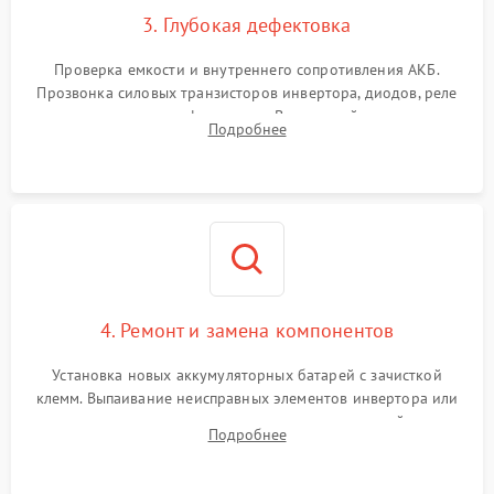
3. Глубокая дефектовка
Поломка системы защиты
1000 ₽
Подробнее →
от перегрузок
Проверка емкости и внутреннего сопротивления АКБ.
Прозвонка силовых транзисторов инвертора, диодов, реле
Неисправность системы
переключения и трансформатора. Визуальный поиск вздутых
Подробнее
защиты от короткого
1500 ₽
Подробнее →
конденсаторов и прогаров на печатной плате.
замыкания
Повреждение системы
1000 ₽
Подробнее →
защиты от перегрева
Неисправность системы
защиты от
1500 ₽
Подробнее →
перенапряжения
4. Ремонт и замена компонентов
Установка новых аккумуляторных батарей с зачисткой
клемм. Выпаивание неисправных элементов инвертора или
цепи зарядки и монтаж новых радиодеталей.
Подробнее
Восстановление поврежденных токоведущих дорожек и
замена реле.