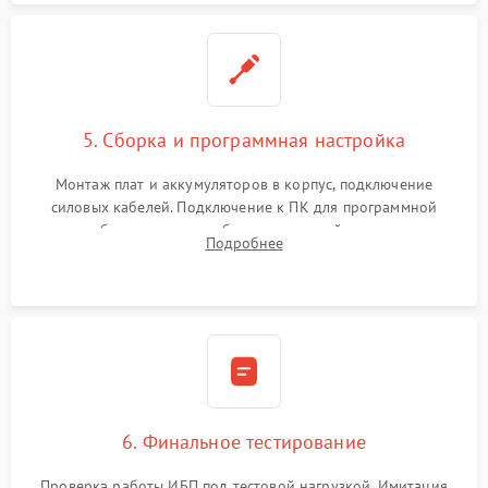
5. Сборка и программная настройка
Монтаж плат и аккумуляторов в корпус, подключение
силовых кабелей. Подключение к ПК для программной
калибровки констант батареи, настройки порогов
Подробнее
срабатывания AVR и сброса счетчиков старения АКБ.
6. Финальное тестирование
Проверка работы ИБП под тестовой нагрузкой. Имитация