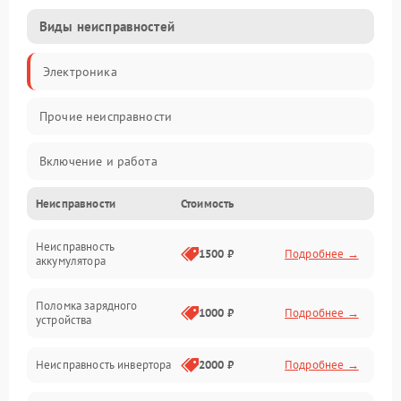
Виды неисправностей
Электроника
Прочие неисправности
Включение и работа
Неисправности
Стоимость
Работа с нагрузкой
Неисправность
Звук и индикация
1500 ₽
Подробнее →
аккумулятора
Питание и режимы
Поломка зарядного
1000 ₽
Подробнее →
устройства
Интерфейсы и связь
Неисправность инвертора
2000 ₽
Подробнее →
Температура и эксплуатация