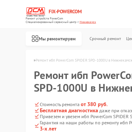
FIX-POWERCOM
Ремонт устройств PowerCom
Специализированный cервисный центр г.
Нижнекамск
Мы ремонтируем
Срочный ремонт
Це
rCom в Нижнекамске
Ремонт ибп PowerCom SPIDER SPD-1000U в Нижнекамс
Ремонт ибп PowerC
SPD-1000U в Нижне
от 380 руб.
Стоимость ремонта
Бесплатная диагностика
даже при отказ
Привезем и увезем ибп PowerCom SPIDER 
Гарантия на наши работы по ремонту ибп
3-х лет