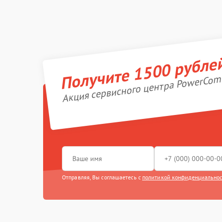
Получите 1500 рубле
Акция сервисного центра PowerCom
Отправляя, Вы соглашаетесь с
политикой конфиденциально