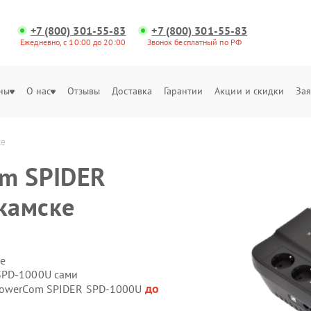
+7 (800) 301-55-83
+7 (800) 301-55-83
Ежедневно, с 10:00 до 20:00
Звонок бесплатный по РФ
ны
О нас
Отзывы
Доставка
Гарантии
Акции и скидки
Зая
ке
om SPIDER
камске
е
SPD-1000U сами
до
 PowerCom SPIDER SPD-1000U