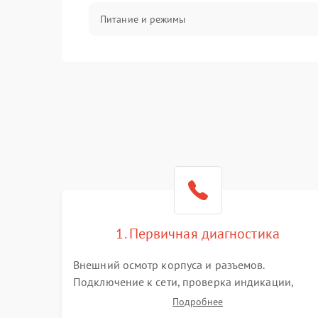
Питание и режимы
Интерфейсы и связь
Температура и эксплуатация
Механические повреждения
Механика
1. Первичная диагностика
Внешний осмотр корпуса и разъемов.
Подключение к сети, проверка индикации,
звуковых сигналов и кодов ошибок. Измерение
Подробнее
входного и выходного напряжения. Оценка