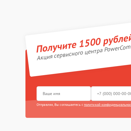
Получите 1500 рубле
Акция сервисного центра PowerCom
Отправляя, Вы соглашаетесь с
политикой конфиденциально