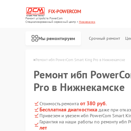
FIX-POWERCOM
Ремонт устройств PowerCom
Специализированный cервисный центр г.
Нижнекамск
Мы ремонтируем
Срочный ремонт
Це
rCom в Нижнекамске
Ремонт ибп PowerCom Smart King Pro в Нижнекамске
Ремонт ибп PowerCo
Pro в Нижнекамске
от 380 руб.
Стоимость ремонта
Бесплатная диагностика
даже при отказ
Привезем и увезем ибп PowerCom Smart Kin
Гарантия на наши работы по ремонту ибп 
лет