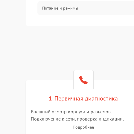
Питание и режимы
Интерфейсы и связь
Температура и эксплуатация
Механические повреждения
Механика
1. Первичная диагностика
Внешний осмотр корпуса и разъемов.
Подключение к сети, проверка индикации,
звуковых сигналов и кодов ошибок. Измерение
Подробнее
входного и выходного напряжения. Оценка