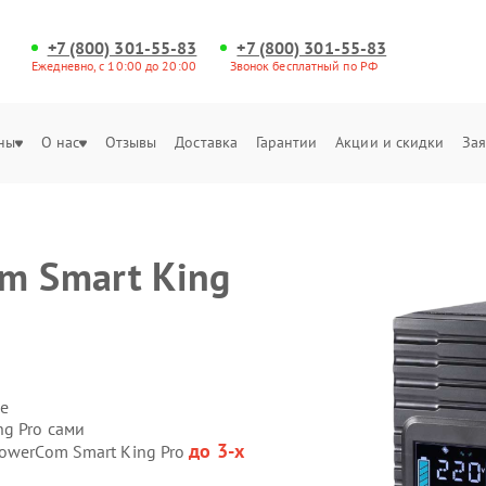
+7 (800) 301-55-83
+7 (800) 301-55-83
Ежедневно, с 10:00 до 20:00
Звонок бесплатный по РФ
ны
О нас
Отзывы
Доставка
Гарантии
Акции и скидки
Зая
m Smart King
е
g Pro сами
до 3-х
PowerCom Smart King Pro