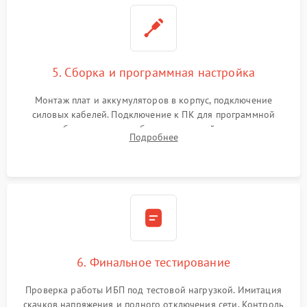
5. Сборка и программная настройка
Монтаж плат и аккумуляторов в корпус, подключение
силовых кабелей. Подключение к ПК для программной
калибровки констант батареи, настройки порогов
Подробнее
срабатывания AVR и сброса счетчиков старения АКБ.
6. Финальное тестирование
Проверка работы ИБП под тестовой нагрузкой. Имитация
скачков напряжения и полного отключения сети. Контроль