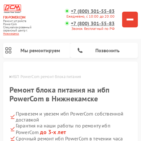
+7 (800) 301-55-83
Ежедневно, с 10:00 до 20:00
FIX-POWERCOM
Ремонт устройств
+7 (800) 301-55-83
PowerCom
Специализированный
Звонок бесплатный по РФ
cервисный центр г.
Нижнекамск
Мы ремонтируем
Позвонить
амске
ИБП PowerCom ремонт блока питания
Ремонт блока питания на ибп
PowerCom в Нижнекамске
Привезем и увезем ибп PowerCom собственной
доставкой
Гарантия на наши работы по ремонту ибп
до 3-х лет
PowerCom
Срочный ремонт ибп PowerCom в течении часа