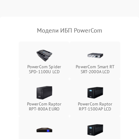
индикаторов
Поломка фильтров
1000 ₽
Подробнее →
(EMI/EMC)
Модели ИБП PowerCom
Неисправность системы
1500 ₽
Подробнее →
защиты
Неисправность системы
2000 ₽
Подробнее →
стабилизации
PowerCom Spider
PowerCom Smart RT
SPD-1100U LCD
SRT-2000A LCD
Поломка системы
автоматического
1500 ₽
Подробнее →
переключения
Неисправность системы
PowerCom Raptor
PowerCom Raptor
1500 ₽
Подробнее →
мониторинга
RPT-800A EURO
RPT-1500AP LCD
Повреждение внутренних
500 ₽
Подробнее →
проводов