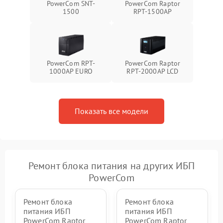
PowerCom SNT-
PowerCom Raptor
Неисправность системы
1500
RPT-1500AP
1500 ₽
Подробнее →
зарядки
Поломка системы защиты
1000 ₽
Подробнее →
от перегрузок
PowerCom RPT-
PowerCom Raptor
1000AР EURO
RPT-2000AP LCD
Неисправность системы
защиты от короткого
1500 ₽
Подробнее →
замыкания
Показать все модели
Повреждение системы
1000 ₽
Подробнее →
защиты от перегрева
Неисправность системы
защиты от
1500 ₽
Подробнее →
перенапряжения
Ремонт блока питания на других ИБП
PowerCom
Ремонт блока
Ремонт блока
питания ИБП
питания ИБП
PowerCom Raptor
PowerCom Raptor