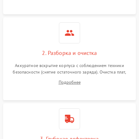
нагрузки.
2. Разборка и очистка
Аккуратное вскрытие корпуса с соблюдением техники
безопасности (снятие остаточного заряда). Очистка плат,
радиаторов и кулеров от пыли с помощью сжатого воздуха
Подробнее
и кистей для предотвращения перегрева и замыканий.
3. Глубокая дефектовка