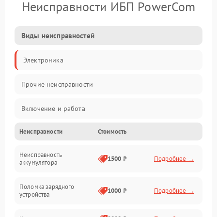
Неисправности ИБП PowerCom
Виды неисправностей
Электроника
Прочие неисправности
Включение и работа
Неисправности
Стоимость
Работа с нагрузкой
Неисправность
Звук и индикация
1500 ₽
Подробнее →
аккумулятора
Питание и режимы
Поломка зарядного
1000 ₽
Подробнее →
устройства
Интерфейсы и связь