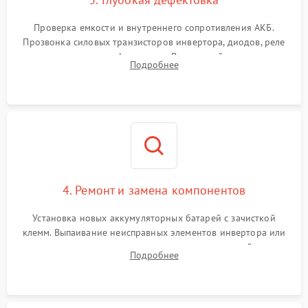
Проверка емкости и внутреннего сопротивления АКБ.
Прозвонка силовых транзисторов инвертора, диодов, реле
переключения и трансформатора. Визуальный поиск вздутых
Подробнее
конденсаторов и прогаров на печатной плате.
4. Ремонт и замена компонентов
Установка новых аккумуляторных батарей с зачисткой
клемм. Выпаивание неисправных элементов инвертора или
цепи зарядки и монтаж новых радиодеталей.
Подробнее
Восстановление поврежденных токоведущих дорожек и
замена реле.