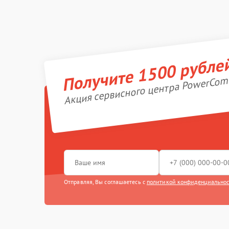
Получите 1500 рубле
Акция сервисного центра PowerCom
Отправляя, Вы соглашаетесь с
политикой конфиденциально