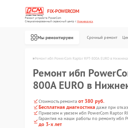
FIX-POWERCOM
Ремонт устройств PowerCom
Специализированный cервисный центр г.
Нижнекамск
Мы ремонтируем
Срочный ремонт
Це
rCom в Нижнекамске
Ремонт ибп PowerCom Raptor RPT-800A EURO в Нижнек
Ремонт ибп PowerCo
800A EURO в Нижне
от 380 руб.
Стоимость ремонта
Бесплатная диагностика
даже при отказ
Привезем и увезем ибп PowerCom Raptor 
Гарантия на наши работы по ремонту ибп 
до 3-х лет