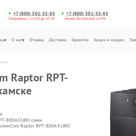
+7 (800) 301-55-83
+7 (800) 301-55-83
Ежедневно, с 10:00 до 20:00
Звонок бесплатный по РФ
ны
О нас
Отзывы
Доставка
Гарантии
Акции и скидки
Зая
амске
m Raptor RPT-
камске
е
RPT-800A EURO сами
PowerCom Raptor RPT-800A EURO