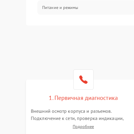
Питание и режимы
Интерфейсы и связь
Температура и эксплуатация
Механические повреждения
Механика
1. Первичная диагностика
Внешний осмотр корпуса и разъемов.
Подключение к сети, проверка индикации,
звуковых сигналов и кодов ошибок. Измерение
Подробнее
входного и выходного напряжения. Оценка