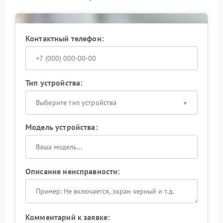
стоимость ремонта Powercom.
Ремонт и рекомендации
Контактный телефон:
Качественный ремонт проводится после
диагностики состояния внутренних компонентов и
аккумулятора. В сервисном центре Powercom
заменяют поврежденные элементы, устраняют
Тип устройства:
перегрев и настраивают стабильную работу
устройства.
Выберите тип устройства
Модель устройства:
Описание неисправности:
Комментарий к заявке: