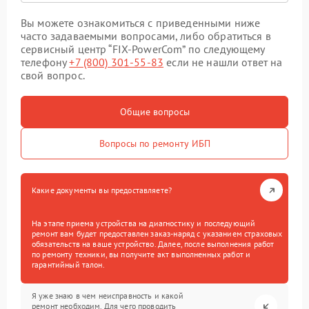
Вы можете ознакомиться с приведенными ниже
часто задаваемыми вопросами, либо обратиться в
сервисный центр “FIX-PowerCom” по следующему
телефону
+7 (800) 301-55-83
если не нашли ответ на
свой вопрос.
Общие вопросы
Вопросы по ремонту ИБП
Какие документы вы предоставляете?
На этапе приема устройства на диагностику и последующий
ремонт вам будет предоставлен заказ-наряд с указанием страховых
обязательств на ваше устройство. Далее, после выполнения работ
по ремонту техники, вы получите акт выполненных работ и
гарантийный талон.
Я уже знаю в чем неисправность и какой
ремонт необходим. Для чего проводить