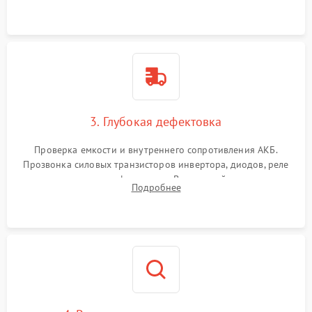
и кистей для предотвращения перегрева и замыканий.
3. Глубокая дефектовка
Проверка емкости и внутреннего сопротивления АКБ.
Прозвонка силовых транзисторов инвертора, диодов, реле
переключения и трансформатора. Визуальный поиск вздутых
Подробнее
конденсаторов и прогаров на печатной плате.