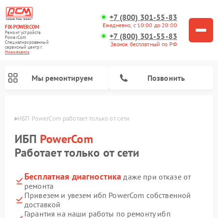
+7 (800) 301-55-83
Ежедневно, с 10:00 до 20:00
FIX-POWERCOM
Ремонт устройств
+7 (800) 301-55-83
PowerCom
Специализированный
Звонок бесплатный по РФ
cервисный центр г.
Нижнекамск
Мы ремонтируем
Позвонить
амске
ИБП PowerCom работает только от сети
ИБП
PowerCom
Работает только от сети
Бесплатная диагностика
даже при отказе от
ремонта
Привезем и увезем ибп PowerCom собственной
доставкой
Гарантия на наши работы по ремонту ибп