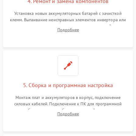
4. Ремонт и замена компонентов
Установка новых аккумуляторных батарей с зачисткой
клемм. Выпаивание неисправных элементов инвертора или
цепи зарядки и монтаж новых радиодеталей.
Подробнее
Восстановление поврежденных токоведущих дорожек и
замена реле.
5. Сборка и программная настройка
Монтаж плат и аккумуляторов в корпус, подключение
силовых кабелей. Подключение к ПК для программной
калибровки констант батареи, настройки порогов
Подробнее
срабатывания AVR и сброса счетчиков старения АКБ.