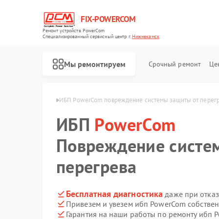
FIX-POWERCOM
Ремонт устройств PowerCom
Специализированный cервисный центр г.
Нижнекамск
Мы ремонтируем
Срочный ремонт
Це
rCom в Нижнекамске
ИБП PowerCom повреждение системы защиты от перег
ИБП
PowerCom
Повреждение систе
перегрева
Бесплатная диагностика
даже при отказ
Привезем и увезем ибп PowerCom собстве
Гарантия на наши работы по ремонту ибп