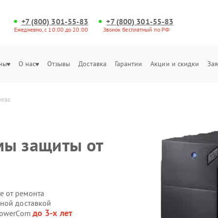
+7 (800) 301-55-83
+7 (800) 301-55-83
Ежедневно, с 10:00 до 20:00
Звонок бесплатный по РФ
ны
О нас
Отзывы
Доставка
Гарантии
Акции и скидки
Зая
рева
мы защиты от
е от ремонта
нной доставкой
до 3-х лет
 PowerCom