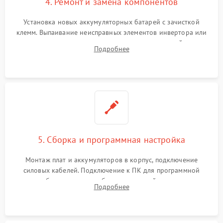
4. Ремонт и замена компонентов
Установка новых аккумуляторных батарей с зачисткой
клемм. Выпаивание неисправных элементов инвертора или
цепи зарядки и монтаж новых радиодеталей.
Подробнее
Восстановление поврежденных токоведущих дорожек и
замена реле.
5. Сборка и программная настройка
Монтаж плат и аккумуляторов в корпус, подключение
силовых кабелей. Подключение к ПК для программной
калибровки констант батареи, настройки порогов
Подробнее
срабатывания AVR и сброса счетчиков старения АКБ.