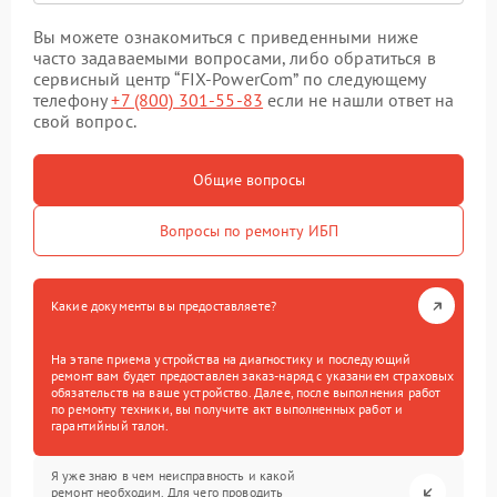
Вы можете ознакомиться с приведенными ниже
часто задаваемыми вопросами, либо обратиться в
сервисный центр “FIX-PowerCom” по следующему
телефону
+7 (800) 301-55-83
если не нашли ответ на
свой вопрос.
Общие вопросы
Вопросы по ремонту ИБП
Какие документы вы предоставляете?
На этапе приема устройства на диагностику и последующий
ремонт вам будет предоставлен заказ-наряд с указанием страховых
обязательств на ваше устройство. Далее, после выполнения работ
по ремонту техники, вы получите акт выполненных работ и
гарантийный талон.
Я уже знаю в чем неисправность и какой
ремонт необходим. Для чего проводить