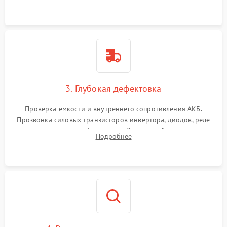
и кистей для предотвращения перегрева и замыканий.
3. Глубокая дефектовка
Проверка емкости и внутреннего сопротивления АКБ.
Прозвонка силовых транзисторов инвертора, диодов, реле
переключения и трансформатора. Визуальный поиск вздутых
Подробнее
конденсаторов и прогаров на печатной плате.