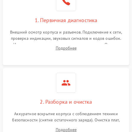
1. Первичная диагностика
Внешний осмотр корпуса и разъемов. Подключение к сети,
проверка индикации, звуковых сигналов и кодов ошибок.
Измерение входного и выходного напряжения. Оценка
Подробнее
реакции ИБП на отключение основного питания без
нагрузки.
2. Разборка и очистка
Аккуратное вскрытие корпуса с соблюдением техники
безопасности (снятие остаточного заряда). Очистка плат,
радиаторов и кулеров от пыли с помощью сжатого воздуха
Подробнее