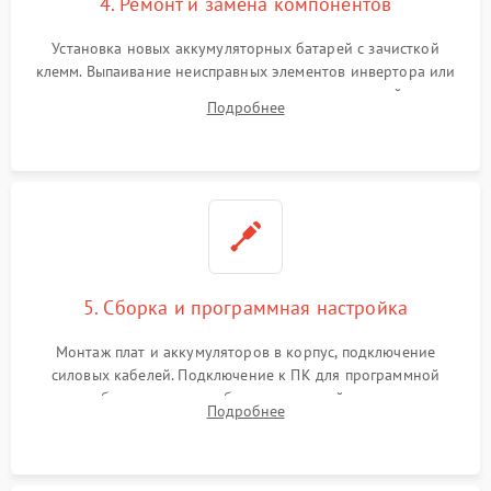
4. Ремонт и замена компонентов
Установка новых аккумуляторных батарей с зачисткой
клемм. Выпаивание неисправных элементов инвертора или
цепи зарядки и монтаж новых радиодеталей.
Подробнее
Восстановление поврежденных токоведущих дорожек и
замена реле.
5. Сборка и программная настройка
Монтаж плат и аккумуляторов в корпус, подключение
силовых кабелей. Подключение к ПК для программной
калибровки констант батареи, настройки порогов
Подробнее
срабатывания AVR и сброса счетчиков старения АКБ.