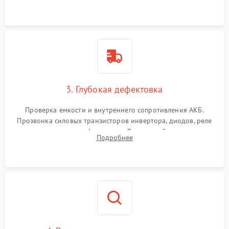
и кистей для предотвращения перегрева и замыканий.
3. Глубокая дефектовка
Проверка емкости и внутреннего сопротивления АКБ.
Прозвонка силовых транзисторов инвертора, диодов, реле
переключения и трансформатора. Визуальный поиск вздутых
Подробнее
конденсаторов и прогаров на печатной плате.