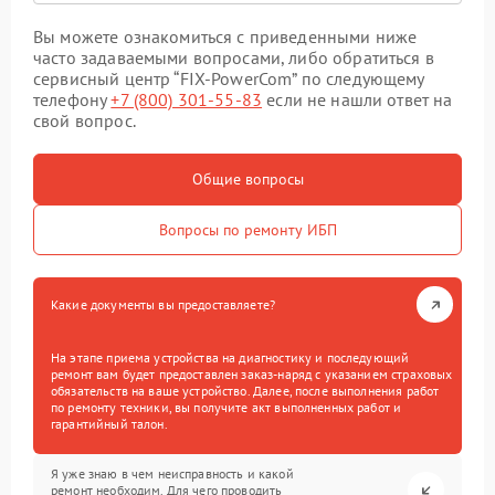
Вы можете ознакомиться с приведенными ниже
часто задаваемыми вопросами, либо обратиться в
сервисный центр “FIX-PowerCom” по следующему
телефону
+7 (800) 301-55-83
если не нашли ответ на
свой вопрос.
Общие вопросы
Вопросы по ремонту ИБП
Какие документы вы предоставляете?
На этапе приема устройства на диагностику и последующий
ремонт вам будет предоставлен заказ-наряд с указанием страховых
обязательств на ваше устройство. Далее, после выполнения работ
по ремонту техники, вы получите акт выполненных работ и
гарантийный талон.
Я уже знаю в чем неисправность и какой
ремонт необходим. Для чего проводить