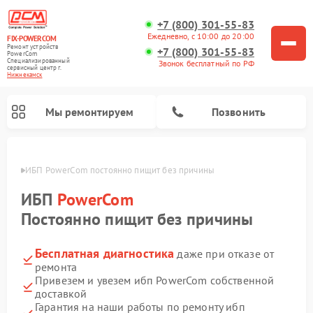
+7 (800) 301-55-83
Ежедневно, с 10:00 до 20:00
FIX-POWERCOM
Ремонт устройств
+7 (800) 301-55-83
PowerCom
Специализированный
Звонок бесплатный по РФ
cервисный центр г.
Нижнекамск
Мы ремонтируем
Позвонить
амске
ИБП PowerCom постоянно пищит без причины
ИБП
PowerCom
Постоянно пищит без причины
Бесплатная диагностика
даже при отказе от
ремонта
Привезем и увезем ибп PowerCom собственной
доставкой
Гарантия на наши работы по ремонту ибп