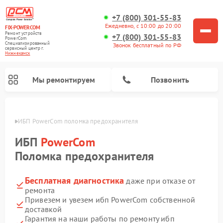
+7 (800) 301-55-83
Ежедневно, с 10:00 до 20:00
FIX-POWERCOM
Ремонт устройств
+7 (800) 301-55-83
PowerCom
Специализированный
Звонок бесплатный по РФ
cервисный центр г.
Нижнекамск
Мы ремонтируем
Позвонить
амске
ИБП PowerCom поломка предохранителя
ИБП
PowerCom
Поломка предохранителя
Бесплатная диагностика
даже при отказе от
ремонта
Привезем и увезем ибп PowerCom собственной
доставкой
Гарантия на наши работы по ремонту ибп