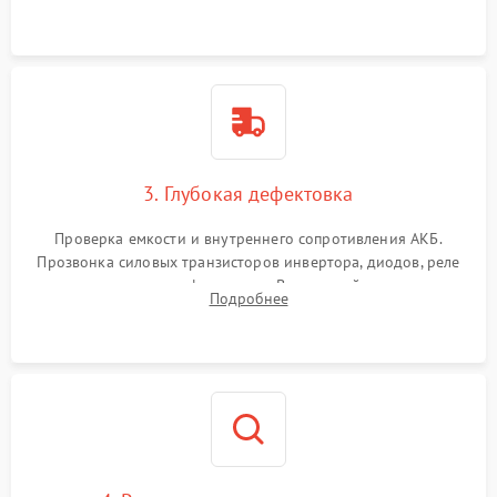
и кистей для предотвращения перегрева и замыканий.
3. Глубокая дефектовка
Проверка емкости и внутреннего сопротивления АКБ.
Прозвонка силовых транзисторов инвертора, диодов, реле
переключения и трансформатора. Визуальный поиск вздутых
Подробнее
конденсаторов и прогаров на печатной плате.