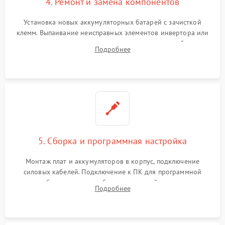
4. Ремонт и замена компонентов
Установка новых аккумуляторных батарей с зачисткой
клемм. Выпаивание неисправных элементов инвертора или
цепи зарядки и монтаж новых радиодеталей.
Подробнее
Восстановление поврежденных токоведущих дорожек и
замена реле.
5. Сборка и программная настройка
Монтаж плат и аккумуляторов в корпус, подключение
силовых кабелей. Подключение к ПК для программной
калибровки констант батареи, настройки порогов
Подробнее
срабатывания AVR и сброса счетчиков старения АКБ.