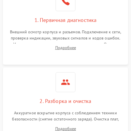
1. Первичная диагностика
Внешний осмотр корпуса и разъемов. Подключение к сети,
проверка индикации, звуковых сигналов и кодов ошибок.
Измерение входного и выходного напряжения. Оценка
Подробнее
реакции ИБП на отключение основного питания без
нагрузки.
2. Разборка и очистка
Аккуратное вскрытие корпуса с соблюдением техники
безопасности (снятие остаточного заряда). Очистка плат,
радиаторов и кулеров от пыли с помощью сжатого воздуха
Подробнее