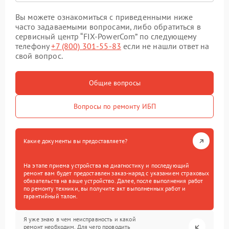
Вы можете ознакомиться с приведенными ниже
часто задаваемыми вопросами, либо обратиться в
сервисный центр “FIX-PowerCom” по следующему
телефону
+7 (800) 301-55-83
если не нашли ответ на
свой вопрос.
Общие вопросы
Вопросы по ремонту ИБП
Какие документы вы предоставляете?
На этапе приема устройства на диагностику и последующий
ремонт вам будет предоставлен заказ-наряд с указанием страховых
обязательств на ваше устройство. Далее, после выполнения работ
по ремонту техники, вы получите акт выполненных работ и
гарантийный талон.
Я уже знаю в чем неисправность и какой
ремонт необходим. Для чего проводить