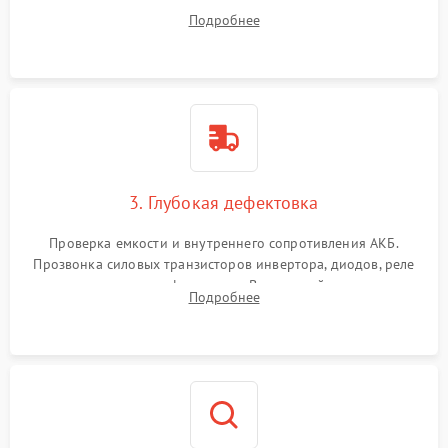
радиаторов и кулеров от пыли с помощью сжатого воздуха
Подробнее
и кистей для предотвращения перегрева и замыканий.
3. Глубокая дефектовка
Проверка емкости и внутреннего сопротивления АКБ.
Прозвонка силовых транзисторов инвертора, диодов, реле
переключения и трансформатора. Визуальный поиск вздутых
Подробнее
конденсаторов и прогаров на печатной плате.