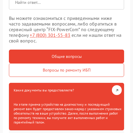
Вы можете ознакомиться с приведенными ниже
часто задаваемыми вопросами, либо обратиться в
сервисный центр “FIX-PowerCom” по следующему
телефону
+7 (800) 301-55-83
если не нашли ответ на
свой вопрос.
Общие вопросы
Вопросы по ремонту ИБП
Какие документы вы предоставляете?
На этапе приема устройства на диагностику и последующий
ремонт вам будет предоставлен заказ-наряд с указанием страховых
обязательств на ваше устройство. Далее, после выполнения работ
по ремонту техники, вы получите акт выполненных работ и
гарантийный талон.