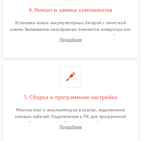
4. Ремонт и замена компонентов
Установка новых аккумуляторных батарей с зачисткой
клемм. Выпаивание неисправных элементов инвертора или
цепи зарядки и монтаж новых радиодеталей.
Подробнее
Восстановление поврежденных токоведущих дорожек и
замена реле.
5. Сборка и программная настройка
Монтаж плат и аккумуляторов в корпус, подключение
силовых кабелей. Подключение к ПК для программной
калибровки констант батареи, настройки порогов
Подробнее
срабатывания AVR и сброса счетчиков старения АКБ.