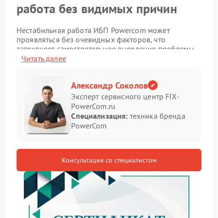
работа без видимых причин
Нестабильная работа ИБП Powercom может
проявляться без очевидных факторов, что
затрудняет самостоятельное выявление проблемы.
Устройство может неожиданно менять режимы или
Читать далее
отключаться, создавая риск для подключенной
техники.
Александр Соколов
Основные признаки
Эксперт сервисного центр FIX-
PowerCom.ru
неисправности
Специализация:
техника бренда
PowerCom
На наличие проблемы указывают следующие
симптомы:
Периодические отключения без нагрузки
Консультация со специалистом
Самопроизвольное переключение режимов
Ошибки на панели индикации
Снижение времени автономной работы
При таких проявлениях требуется ремонт
Powercom, поскольку причина может скрываться во