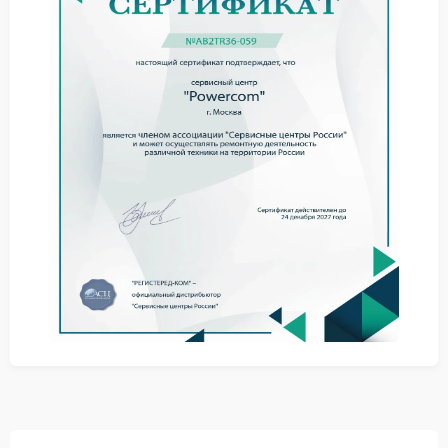
внутренних компонентах.
Практические рекомендации
Для снижения вероятности усугубления ситуации
стоит учитывать следующие действия:
Проверить подключение кабелей
Исключить перегрузку
Обеспечить нормальные условия эксплуатации
Даже при соблюдении этих мер сервис Powercom
необходим для точного определения причины
нестабильной работы.
Решение проблемы
Сервисный центр Powercom выполняет диагностику
и ремонт с заменой изношенных элементов. Это
помогает устранить нестабильность и вернуть
надежность устройству.
Обращение в сервисный центр Powercom при