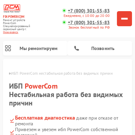
+7 (800) 301-55-83
Ежедневно, с 10:00 до 20:00
FIX-POWERCOM
Ремонт устройств
+7 (800) 301-55-83
PowerCom
Специализированный
Звонок бесплатный по РФ
cервисный центр г.
Нижнекамск
Мы ремонтируем
Позвонить
амске
ИБП PowerCom нестабильная работа без видимых причин
ИБП
PowerCom
Нестабильная работа без видимых
причин
Бесплатная диагностика
даже при отказе от
ремонта
Привезем и увезем ибп PowerCom собственной