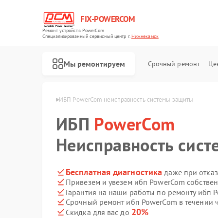
FIX-POWERCOM
Ремонт устройств PowerCom
Специализированный cервисный центр г.
Нижнекамск
Мы ремонтируем
Срочный ремонт
Це
rCom в Нижнекамске
ИБП PowerCom неисправность системы защиты
ИБП
PowerCom
Неисправность сис
Бесплатная диагностика
даже при отказ
Привезем и увезем ибп PowerCom собстве
Гарантия на наши работы по ремонту ибп
Срочный ремонт ибп PowerCom в течении 
20%
Скидка для вас до