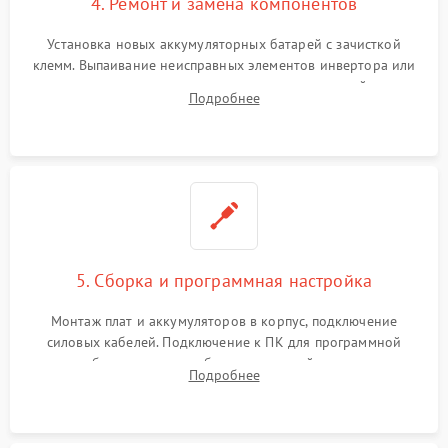
4. Ремонт и замена компонентов
Установка новых аккумуляторных батарей с зачисткой
клемм. Выпаивание неисправных элементов инвертора или
цепи зарядки и монтаж новых радиодеталей.
Подробнее
Восстановление поврежденных токоведущих дорожек и
замена реле.
5. Сборка и программная настройка
Монтаж плат и аккумуляторов в корпус, подключение
силовых кабелей. Подключение к ПК для программной
калибровки констант батареи, настройки порогов
Подробнее
срабатывания AVR и сброса счетчиков старения АКБ.