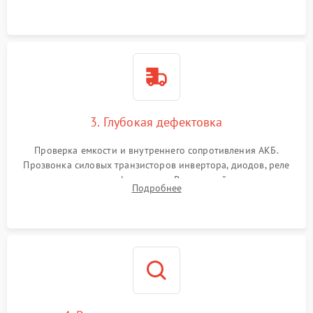
и кистей для предотвращения перегрева и замыканий.
3. Глубокая дефектовка
Проверка емкости и внутреннего сопротивления АКБ.
Прозвонка силовых транзисторов инвертора, диодов, реле
переключения и трансформатора. Визуальный поиск вздутых
Подробнее
конденсаторов и прогаров на печатной плате.