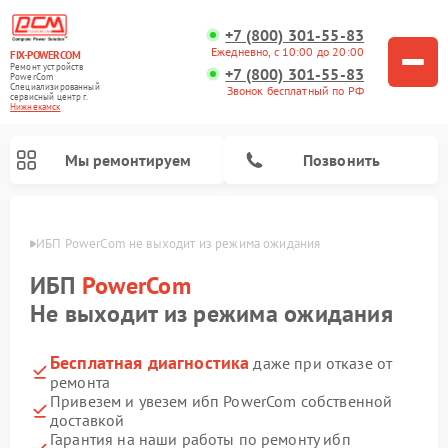
+7 (800) 301-55-83
Ежедневно, с 10:00 до 20:00
FIX-POWERCOM
Ремонт устройств
+7 (800) 301-55-83
PowerCom
Специализированный
Звонок бесплатный по РФ
cервисный центр г.
Нижнекамск
Мы ремонтируем
Позвонить
амске
ИБП PowerCom не выходит из режима ожидания
ИБП
PowerCom
Не выходит из режима ожидания
Бесплатная диагностика
даже при отказе от
ремонта
Привезем и увезем ибп PowerCom собственной
доставкой
Гарантия на наши работы по ремонту ибп