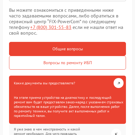
Вы можете ознакомиться с приведенными ниже
часто задаваемыми вопросами, либо обратиться в
сервисный центр “FIX-PowerCom” по следующему
телефону
+7 (800) 301-55-83
если не нашли ответ на
свой вопрос.
Общие вопросы
Вопросы по ремонту ИБП
Какие документы вы предоставляете?
На этапе приема устройства на диагностику и последующий
ремонт вам будет предоставлен заказ-наряд с указанием страховых
обязательств на ваше устройство. Далее, после выполнения работ
по ремонту техники, вы получите акт выполненных работ и
гарантийный талон.
Я уже знаю в чем неисправность и какой
ремонт необходим. Для чего проводить