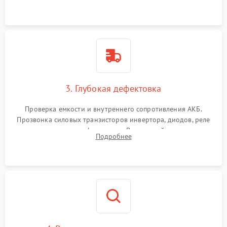
и кистей для предотвращения перегрева и замыканий.
3. Глубокая дефектовка
Проверка емкости и внутреннего сопротивления АКБ.
Прозвонка силовых транзисторов инвертора, диодов, реле
переключения и трансформатора. Визуальный поиск вздутых
Подробнее
конденсаторов и прогаров на печатной плате.