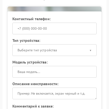
Не стоит откладывать решение проблемы:
длительное использование ИБП в некорректном
режиме может привести к сокращению срока
службы устройства. Доверьте ремонт специалистам
Контактный телефон:
— так вы продлите жизнь своему ИБП и обеспечите
надежную защиту подключенной техники.
Тип устройства:
Выберите тип устройства
Модель устройства:
Описание неисправности:
Комментарий к заявке: