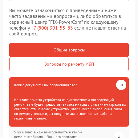
Вы можете ознакомиться с приведенными ниже
часто задаваемыми вопросами, либо обратиться в
сервисный центр “FIX-PowerCom” по следующему
телефону
+7 (800) 301-55-83
если не нашли ответ на
свой вопрос.
Общие вопросы
Вопросы по ремонту ИБП
Какие документы вы предоставляете?
На этапе приема устройства на диагностику и последующий
ремонт вам будет предоставлен заказ-наряд с указанием страховых
обязательств на ваше устройство. Далее, после выполнения работ
по ремонту техники, вы получите акт выполненных работ и
гарантийный талон.
Я уже знаю в чем неисправность и какой
ремонт необходим. Для чего проводить