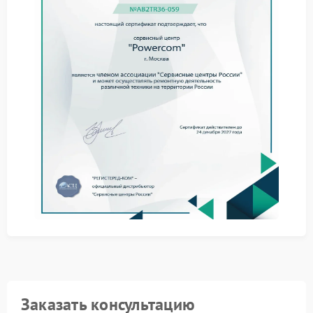
действиям
Прежде чем обращаться за ремонтом Powercom,
попробуйте выполнить простые шаги:
Отключите ИБП от электросети и дайте ему остыть
10–15 минут.
Проверьте кабель питания и розетку — убедитесь,
что они исправны.
Подключите устройство напрямую к розетке, минуя
удлинители и сетевые фильтры.
Перезапустите ИБП согласно инструкции
производителя.
Ремонт в сервисном центре
Если самостоятельные действия не помогли, стоит
обратиться в сервисный центр Powercom.
Специалисты проведут диагностику и определят
причину сбоя. Сервис Powercom располагает
необходимым оборудованием и запасными частями
для качественного устранения неполадок.
Заказать консультацию