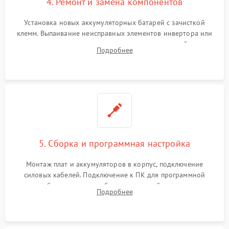
4. Ремонт и замена компонентов
Установка новых аккумуляторных батарей с зачисткой
клемм. Выпаивание неисправных элементов инвертора или
цепи зарядки и монтаж новых радиодеталей.
Подробнее
Восстановление поврежденных токоведущих дорожек и
замена реле.
5. Сборка и программная настройка
Монтаж плат и аккумуляторов в корпус, подключение
силовых кабелей. Подключение к ПК для программной
калибровки констант батареи, настройки порогов
Подробнее
срабатывания AVR и сброса счетчиков старения АКБ.