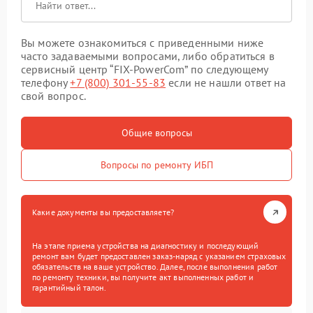
Вы можете ознакомиться с приведенными ниже
часто задаваемыми вопросами, либо обратиться в
сервисный центр “FIX-PowerCom” по следующему
телефону
+7 (800) 301-55-83
если не нашли ответ на
свой вопрос.
Общие вопросы
Вопросы по ремонту ИБП
Какие документы вы предоставляете?
На этапе приема устройства на диагностику и последующий
ремонт вам будет предоставлен заказ-наряд с указанием страховых
обязательств на ваше устройство. Далее, после выполнения работ
по ремонту техники, вы получите акт выполненных работ и
гарантийный талон.