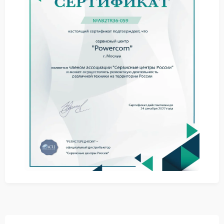
остается пустым.
Советы по первичной
диагностике
Прежде чем планировать ремонт Powercom,
попробуйте выполнить несколько шагов —
возможно, удастся устранить проблему без
вмешательства специалистов:
убедитесь, что батареи установлены правильно и
надежно закреплены;
проверьте уровень заряда батарей — возможно,
они полностью разряжены;
отключите все нагрузки, перезапустите ИБП и
протестируйте переключение в автономном
режиме;
ознакомьтесь с инструкцией: убедитесь, что
настройки ИБП соответствуют условиям
эксплуатации.
Ремонт в сервисном центре