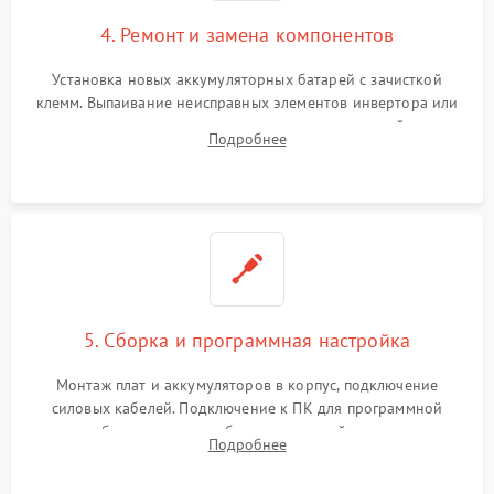
4. Ремонт и замена компонентов
Установка новых аккумуляторных батарей с зачисткой
клемм. Выпаивание неисправных элементов инвертора или
цепи зарядки и монтаж новых радиодеталей.
Подробнее
Восстановление поврежденных токоведущих дорожек и
замена реле.
5. Сборка и программная настройка
Монтаж плат и аккумуляторов в корпус, подключение
силовых кабелей. Подключение к ПК для программной
калибровки констант батареи, настройки порогов
Подробнее
срабатывания AVR и сброса счетчиков старения АКБ.