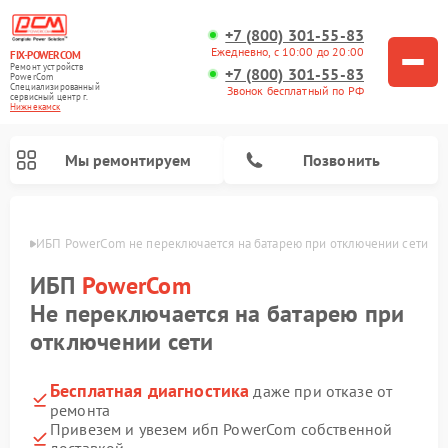
+7 (800) 301-55-83
Ежедневно, с 10:00 до 20:00
FIX-POWERCOM
Ремонт устройств
+7 (800) 301-55-83
PowerCom
Специализированный
Звонок бесплатный по РФ
cервисный центр г.
Нижнекамск
Мы ремонтируем
Позвонить
амске
ИБП PowerCom не переключается на батарею при отключении сети
ИБП
PowerCom
Не переключается на батарею при
отключении сети
Бесплатная диагностика
даже при отказе от
ремонта
Привезем и увезем ибп PowerCom собственной