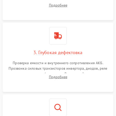
радиаторов и кулеров от пыли с помощью сжатого воздуха
Подробнее
и кистей для предотвращения перегрева и замыканий.
3. Глубокая дефектовка
Проверка емкости и внутреннего сопротивления АКБ.
Прозвонка силовых транзисторов инвертора, диодов, реле
переключения и трансформатора. Визуальный поиск вздутых
Подробнее
конденсаторов и прогаров на печатной плате.