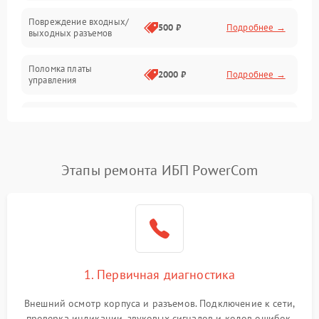
Температура и эксплуатация
Повреждение входных/
500 ₽
Подробнее →
выходных разъемов
Механические повреждения
Поломка платы
Механика
2000 ₽
Подробнее →
управления
Неисправность
3000 ₽
Подробнее →
трансформатора
Повреждение
Этапы ремонта ИБП PowerCom
500 ₽
Подробнее →
конденсаторов
Поломка предохранителя
100 ₽
Подробнее →
Неисправность системы
1000 ₽
Подробнее →
охлаждения
1. Первичная диагностика
Неисправность
500 ₽
Подробнее →
Внешний осмотр корпуса и разъемов. Подключение к сети,
индикаторов
проверка индикации, звуковых сигналов и кодов ошибок.