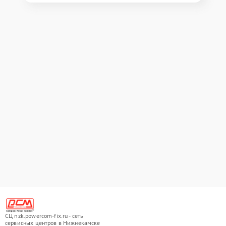
СЦ nzk.powercom-fix.ru - сеть
сервисных центров в Нижнекамске