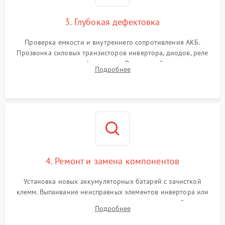
1500 ₽
Подробнее →
зарядки
3. Глубокая дефектовка
Поломка системы защиты
1000 ₽
Подробнее →
от перегрузок
Проверка емкости и внутреннего сопротивления АКБ.
Прозвонка силовых транзисторов инвертора, диодов, реле
Неисправность системы
переключения и трансформатора. Визуальный поиск вздутых
Подробнее
защиты от короткого
1500 ₽
Подробнее →
конденсаторов и прогаров на печатной плате.
замыкания
Повреждение системы
1000 ₽
Подробнее →
защиты от перегрева
Неисправность системы
защиты от
1500 ₽
Подробнее →
перенапряжения
4. Ремонт и замена компонентов
Установка новых аккумуляторных батарей с зачисткой
клемм. Выпаивание неисправных элементов инвертора или
цепи зарядки и монтаж новых радиодеталей.
Подробнее
Восстановление поврежденных токоведущих дорожек и
замена реле.