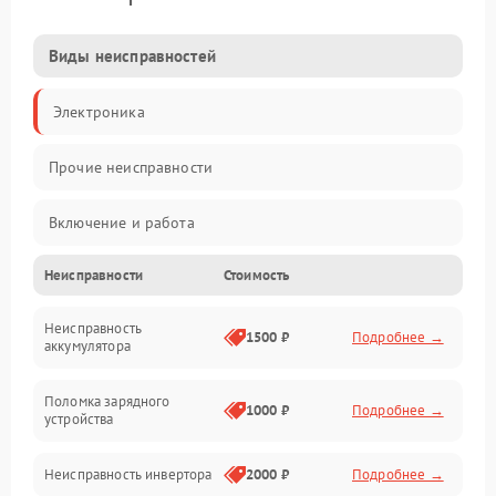
Виды неисправностей
Электроника
Прочие неисправности
Включение и работа
Неисправности
Стоимость
Работа с нагрузкой
Неисправность
Звук и индикация
1500 ₽
Подробнее →
аккумулятора
Питание и режимы
Поломка зарядного
1000 ₽
Подробнее →
устройства
Интерфейсы и связь
Неисправность инвертора
2000 ₽
Подробнее →