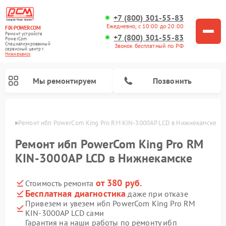
+7 (800) 301-55-83
Ежедневно, с 10:00 до 20:00
FIX-POWERCOM
Ремонт устройств
+7 (800) 301-55-83
PowerCom
Специализированный
Звонок бесплатный по РФ
cервисный центр г.
Нижнекамск
Мы ремонтируем
Позвонить
амске
Ремонт ибп PowerCom King Pro RM KIN-3000AP LCD в Нижнекамске
Ремонт ибп PowerCom King Pro RM
KIN-3000AP LCD в Нижнекамске
от 380 руб.
Стоимость ремонта
Бесплатная диагностика
даже при отказе
Привезем и увезем ибп PowerCom King Pro RM
KIN-3000AP LCD сами
Гарантия на наши работы по ремонту ибп