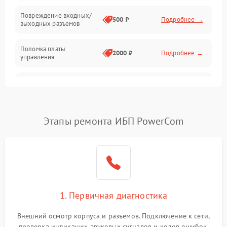
Температура и эксплуатация
Повреждение входных/
500 ₽
Подробнее →
выходных разъемов
Механические повреждения
Поломка платы
Механика
2000 ₽
Подробнее →
управления
Неисправность
3000 ₽
Подробнее →
трансформатора
Повреждение
Этапы ремонта ИБП PowerCom
500 ₽
Подробнее →
конденсаторов
Поломка предохранителя
100 ₽
Подробнее →
Неисправность системы
1000 ₽
Подробнее →
охлаждения
1. Первичная диагностика
Неисправность
500 ₽
Подробнее →
Внешний осмотр корпуса и разъемов. Подключение к сети,
индикаторов
проверка индикации, звуковых сигналов и кодов ошибок.