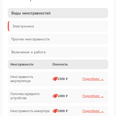
Виды неисправностей
Электроника
Прочие неисправности
Включение и работа
Неисправности
Стоимость
Работа с нагрузкой
Неисправность
Звук и индикация
1500 ₽
Подробнее →
аккумулятора
Питание и режимы
Поломка зарядного
1000 ₽
Подробнее →
устройства
Интерфейсы и связь
Неисправность инвертора
2000 ₽
Подробнее →