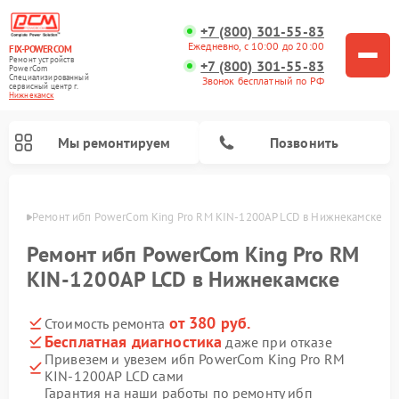
+7 (800) 301-55-83
Ежедневно, с 10:00 до 20:00
FIX-POWERCOM
Ремонт устройств
+7 (800) 301-55-83
PowerCom
Специализированный
Звонок бесплатный по РФ
cервисный центр г.
Нижнекамск
Мы ремонтируем
Позвонить
амске
Ремонт ибп PowerCom King Pro RM KIN-1200AP LCD в Нижнекамске
Ремонт ибп PowerCom King Pro RM
KIN-1200AP LCD в Нижнекамске
от 380 руб.
Стоимость ремонта
Бесплатная диагностика
даже при отказе
Привезем и увезем ибп PowerCom King Pro RM
KIN-1200AP LCD сами
Гарантия на наши работы по ремонту ибп