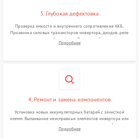
1500 ₽
Подробнее →
зарядки
3. Глубокая дефектовка
Поломка системы защиты
1000 ₽
Подробнее →
от перегрузок
Проверка емкости и внутреннего сопротивления АКБ.
Прозвонка силовых транзисторов инвертора, диодов, реле
Неисправность системы
переключения и трансформатора. Визуальный поиск вздутых
Подробнее
защиты от короткого
1500 ₽
Подробнее →
конденсаторов и прогаров на печатной плате.
замыкания
Повреждение системы
1000 ₽
Подробнее →
защиты от перегрева
Неисправность системы
защиты от
1500 ₽
Подробнее →
перенапряжения
4. Ремонт и замена компонентов
Установка новых аккумуляторных батарей с зачисткой
клемм. Выпаивание неисправных элементов инвертора или
цепи зарядки и монтаж новых радиодеталей.
Подробнее
Восстановление поврежденных токоведущих дорожек и
замена реле.