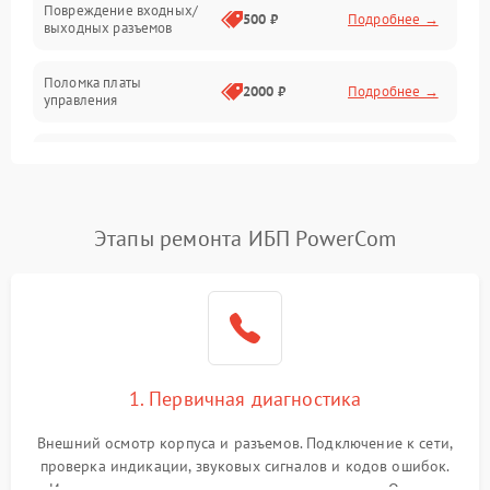
Повреждение входных/
500 ₽
Подробнее →
выходных разъемов
Механические повреждения
Поломка платы
Механика
2000 ₽
Подробнее →
управления
Неисправность
3000 ₽
Подробнее →
трансформатора
Повреждение
Этапы ремонта ИБП PowerCom
500 ₽
Подробнее →
конденсаторов
Поломка предохранителя
100 ₽
Подробнее →
Неисправность системы
1000 ₽
Подробнее →
охлаждения
1. Первичная диагностика
Неисправность
500 ₽
Подробнее →
Внешний осмотр корпуса и разъемов. Подключение к сети,
индикаторов
проверка индикации, звуковых сигналов и кодов ошибок.
Измерение входного и выходного напряжения. Оценка