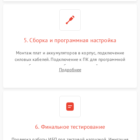
5. Сборка и программная настройка
Монтаж плат и аккумуляторов в корпус, подключение
силовых кабелей. Подключение к ПК для программной
калибровки констант батареи, настройки порогов
Подробнее
срабатывания AVR и сброса счетчиков старения АКБ.
6. Финальное тестирование
Проверка работы ИБП под тестовой нагрузкой. Имитация