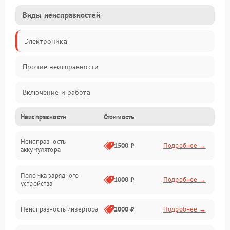
Виды неисправностей
Электроника
Прочие неисправности
Включение и работа
Неисправности
Стоимость
Работа с нагрузкой
Неисправность
Звук и индикация
1500 ₽
Подробнее →
аккумулятора
Питание и режимы
Поломка зарядного
1000 ₽
Подробнее →
устройства
Интерфейсы и связь
Неисправность инвертора
2000 ₽
Подробнее →
Температура и эксплуатация