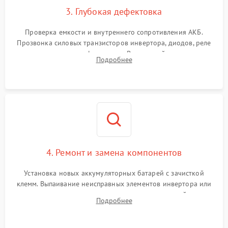
3. Глубокая дефектовка
Поломка системы защиты
1000 ₽
Подробнее →
от перегрузок
Проверка емкости и внутреннего сопротивления АКБ.
Прозвонка силовых транзисторов инвертора, диодов, реле
Неисправность системы
переключения и трансформатора. Визуальный поиск вздутых
Подробнее
защиты от короткого
1500 ₽
Подробнее →
конденсаторов и прогаров на печатной плате.
замыкания
Повреждение системы
1000 ₽
Подробнее →
защиты от перегрева
Неисправность системы
защиты от
1500 ₽
Подробнее →
перенапряжения
4. Ремонт и замена компонентов
Установка новых аккумуляторных батарей с зачисткой
клемм. Выпаивание неисправных элементов инвертора или
цепи зарядки и монтаж новых радиодеталей.
Подробнее
Восстановление поврежденных токоведущих дорожек и
замена реле.