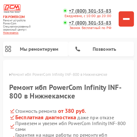
+7 (800) 301-55-83
Ежедневно, с 10:00 до 20:00
FIX-POWERCOM
Ремонт устройств
+7 (800) 301-55-83
PowerCom
Специализированный
Звонок бесплатный по РФ
cервисный центр г.
Нижнекамск
Мы ремонтируем
Позвонить
амске
Ремонт ибп PowerCom Infinity INF-800 в Нижнекамске
Ремонт ибп PowerCom Infinity INF-
800 в Нижнекамске
от 380 руб.
Стоимость ремонта
Бесплатная диагностика
даже при отказе
Привезем и увезем ибп PowerCom Infinity INF-800
сами
Гарантия на наши работы по ремонту ибп