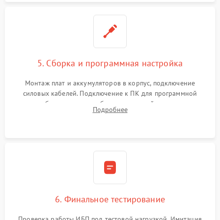
5. Сборка и программная настройка
Монтаж плат и аккумуляторов в корпус, подключение
силовых кабелей. Подключение к ПК для программной
калибровки констант батареи, настройки порогов
Подробнее
срабатывания AVR и сброса счетчиков старения АКБ.
6. Финальное тестирование
Проверка работы ИБП под тестовой нагрузкой. Имитация