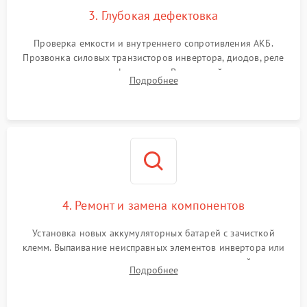
3. Глубокая дефектовка
Поломка системы защиты
1000 ₽
Подробнее →
от перегрузок
Проверка емкости и внутреннего сопротивления АКБ.
Прозвонка силовых транзисторов инвертора, диодов, реле
Неисправность системы
переключения и трансформатора. Визуальный поиск вздутых
Подробнее
защиты от короткого
1500 ₽
Подробнее →
конденсаторов и прогаров на печатной плате.
замыкания
Повреждение системы
1000 ₽
Подробнее →
защиты от перегрева
Неисправность системы
защиты от
1500 ₽
Подробнее →
перенапряжения
4. Ремонт и замена компонентов
Установка новых аккумуляторных батарей с зачисткой
клемм. Выпаивание неисправных элементов инвертора или
цепи зарядки и монтаж новых радиодеталей.
Подробнее
Восстановление поврежденных токоведущих дорожек и
замена реле.