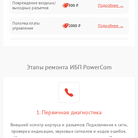
Повреждение входных/
500 ₽
Подробнее →
выходных разъемов
Механические повреждения
Поломка платы
Механика
2000 ₽
Подробнее →
управления
Неисправность
3000 ₽
Подробнее →
трансформатора
Повреждение
Этапы ремонта ИБП PowerCom
500 ₽
Подробнее →
конденсаторов
Поломка предохранителя
100 ₽
Подробнее →
Неисправность системы
1000 ₽
Подробнее →
охлаждения
1. Первичная диагностика
Неисправность
500 ₽
Подробнее →
Внешний осмотр корпуса и разъемов. Подключение к сети,
индикаторов
проверка индикации, звуковых сигналов и кодов ошибок.
Измерение входного и выходного напряжения. Оценка