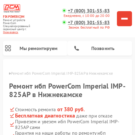
+7 (800) 301-55-83
Ежедневно, с 10:00 до 20:00
FIX-POWERCOM
Ремонт устройств
+7 (800) 301-55-83
PowerCom
Специализированный
Звонок бесплатный по РФ
cервисный центр г.
Нижнекамск
Мы ремонтируем
Позвонить
амске
Ремонт ибп PowerCom Imperial IMP-825AP в Нижнекамске
Ремонт ибп PowerCom Imperial IMP-
825AP в Нижнекамске
от 380 руб.
Стоимость ремонта
Бесплатная диагностика
даже при отказе
Привезем и увезем ибп PowerCom Imperial IMP-
825AP сами
Гарантия на наши работы по ремонту ибп