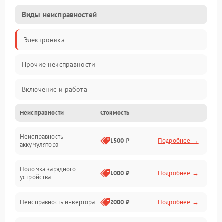
Виды неисправностей
Электроника
Прочие неисправности
Включение и работа
Неисправности
Стоимость
Работа с нагрузкой
Неисправность
Звук и индикация
1500 ₽
Подробнее →
аккумулятора
Питание и режимы
Поломка зарядного
1000 ₽
Подробнее →
устройства
Интерфейсы и связь
Неисправность инвертора
2000 ₽
Подробнее →
Температура и эксплуатация