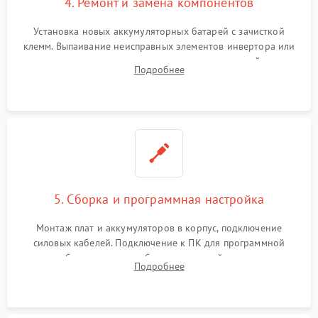
4. Ремонт и замена компонентов
Установка новых аккумуляторных батарей с зачисткой
клемм. Выпаивание неисправных элементов инвертора или
цепи зарядки и монтаж новых радиодеталей.
Подробнее
Восстановление поврежденных токоведущих дорожек и
замена реле.
5. Сборка и программная настройка
Монтаж плат и аккумуляторов в корпус, подключение
силовых кабелей. Подключение к ПК для программной
калибровки констант батареи, настройки порогов
Подробнее
срабатывания AVR и сброса счетчиков старения АКБ.