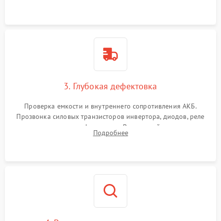
и кистей для предотвращения перегрева и замыканий.
3. Глубокая дефектовка
Проверка емкости и внутреннего сопротивления АКБ.
Прозвонка силовых транзисторов инвертора, диодов, реле
переключения и трансформатора. Визуальный поиск вздутых
Подробнее
конденсаторов и прогаров на печатной плате.