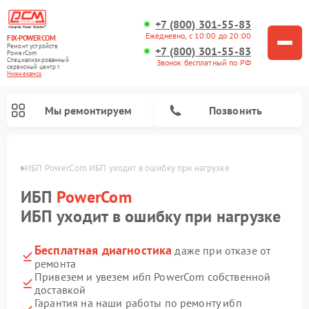
+7 (800) 301-55-83
Ежедневно, с 10:00 до 20:00
FIX-POWERCOM
Ремонт устройств
+7 (800) 301-55-83
PowerCom
Специализированный
Звонок бесплатный по РФ
cервисный центр г.
Нижнекамск
Мы ремонтируем
Позвонить
амске
ИБП PowerCom ИБП уходит в ошибку при нагрузке
ИБП
PowerCom
ИБП уходит в ошибку при нагрузке
Бесплатная диагностика
даже при отказе от
ремонта
Привезем и увезем ибп PowerCom собственной
доставкой
Гарантия на наши работы по ремонту ибп