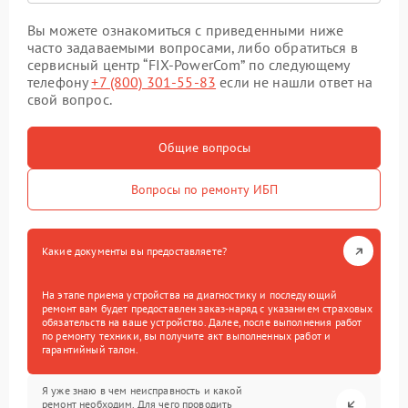
Вы можете ознакомиться с приведенными ниже
часто задаваемыми вопросами, либо обратиться в
сервисный центр “FIX-PowerCom” по следующему
телефону
+7 (800) 301-55-83
если не нашли ответ на
свой вопрос.
Общие вопросы
Вопросы по ремонту ИБП
Какие документы вы предоставляете?
На этапе приема устройства на диагностику и последующий
ремонт вам будет предоставлен заказ-наряд с указанием страховых
обязательств на ваше устройство. Далее, после выполнения работ
по ремонту техники, вы получите акт выполненных работ и
гарантийный талон.
Я уже знаю в чем неисправность и какой
ремонт необходим. Для чего проводить